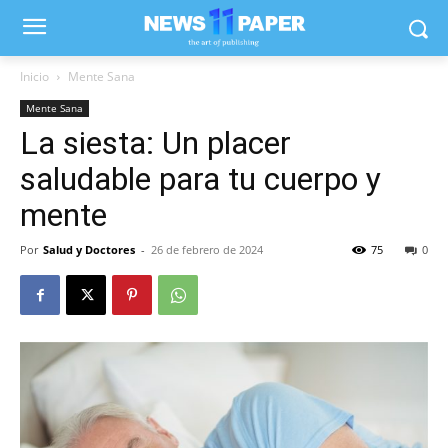
Inicio
Mente Sana
Mente Sana
La siesta: Un placer
saludable para tu cuerpo y
mente
Por
Salud y Doctores
-
26 de febrero de 2024
75
0