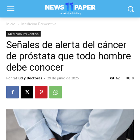
Inicio
Medicina Preventiva
Medicina Preventiva
Señales de alerta del cáncer
de próstata que todo hombre
debe conocer
Por
Salud y Doctores
-
29 de junio de 2025
62
0