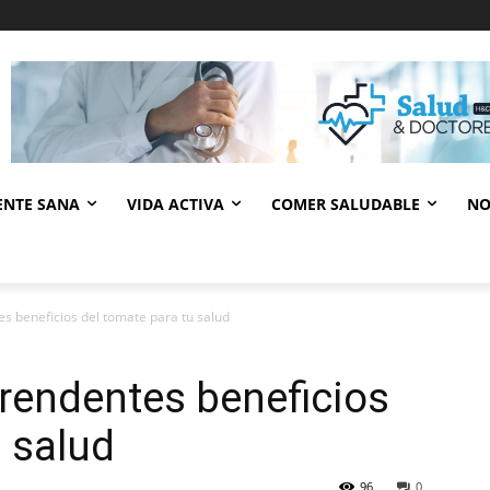
ENTE SANA
VIDA ACTIVA
COMER SALUDABLE
NO
s beneficios del tomate para tu salud
rendentes beneficios
u salud
96
0