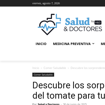
viernes, agosto 7, 2026
INICIO
MEDICINA PREVENTIVA
M
Inicio
Comer Saludable
Descubre los sorprendente
Comer Saludable
Descubre los sorp
del tomate para t
Por
Salud y Doctores
-
30 de junio de 2025