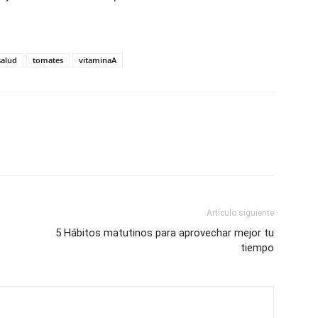
salud
tomates
vitaminaA
Artículo siguiente
5 Hábitos matutinos para aprovechar mejor tu
tiempo