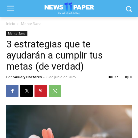
Inicio
Mente Sana
Mente Sana
3 estrategias que te
ayudarán a cumplir tus
metas (de verdad)
Por
Salud y Doctores
-
6 de junio de 2025
37
0