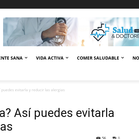
ENTE SANA
VIDA ACTIVA
COMER SALUDABLE
NO
uedes evitarla y reducir las alergias
? Así puedes evitarla
ias
56
0