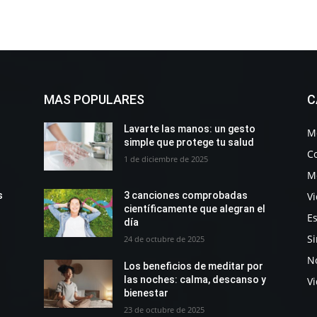
MAS POPULARES
C
Lavarte las manos: un gesto
M
simple que protege tu salud
C
1 de diciembre de 2025
M
Vi
s
3 canciones comprobadas
científicamente que alegran el
Es
día
Si
24 de octubre de 2025
No
Los beneficios de meditar por
las noches: calma, descanso y
V
bienestar
23 de octubre de 2025