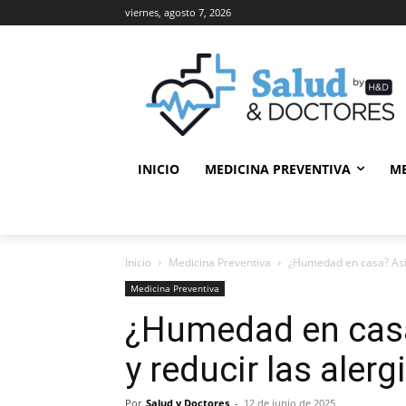
viernes, agosto 7, 2026
INICIO
MEDICINA PREVENTIVA
M
Inicio
Medicina Preventiva
¿Humedad en casa? Así p
Medicina Preventiva
¿Humedad en casa
y reducir las alerg
Por
Salud y Doctores
-
12 de junio de 2025