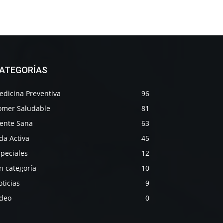
ATEGORÍAS
edicina Preventiva
96
omer Saludable
81
ente Sana
63
da Activa
45
peciales
12
n categoría
10
ticias
9
ideo
0