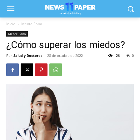
Inicio
Mente Sana
Mente Sana
¿Cómo superar los miedos?
Por
Salud y Doctores
-
28 de octubre de 2022
126
0