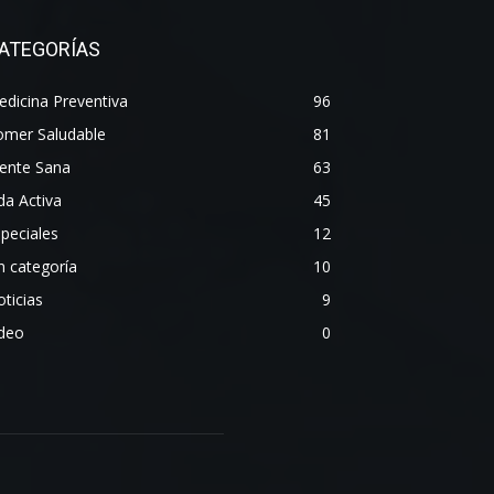
ATEGORÍAS
dicina Preventiva
96
omer Saludable
81
ente Sana
63
da Activa
45
peciales
12
n categoría
10
ticias
9
ideo
0