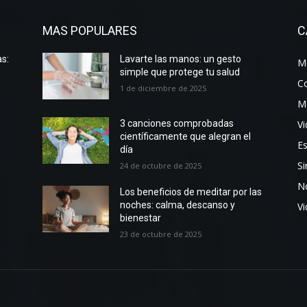
MAS POPULARES
C
s:
Lavarte las manos: un gesto
Me
simple que protege tu salud
C
1 de diciembre de 2025
M
Vi
3 canciones comprobadas
científicamente que alegran el
Es
día
Si
24 de octubre de 2025
No
Los beneficios de meditar por las
noches: calma, descanso y
V
bienestar
23 de octubre de 2025