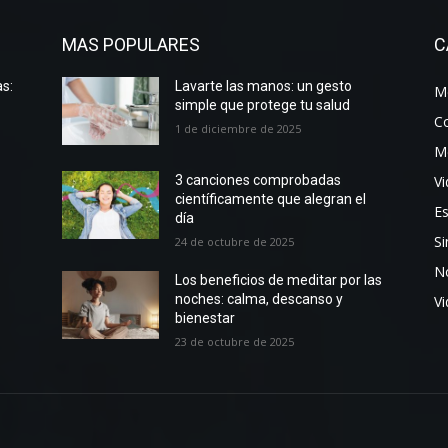
MAS POPULARES
C
s:
Lavarte las manos: un gesto
Me
simple que protege tu salud
C
1 de diciembre de 2025
M
Vi
3 canciones comprobadas
científicamente que alegran el
Es
día
Si
24 de octubre de 2025
No
Los beneficios de meditar por las
noches: calma, descanso y
V
bienestar
23 de octubre de 2025