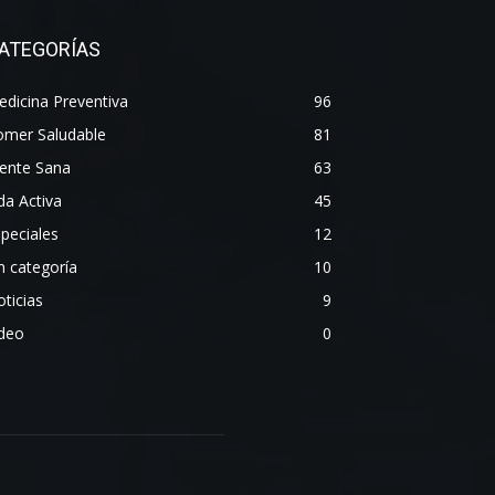
ATEGORÍAS
dicina Preventiva
96
omer Saludable
81
ente Sana
63
da Activa
45
peciales
12
n categoría
10
ticias
9
ideo
0