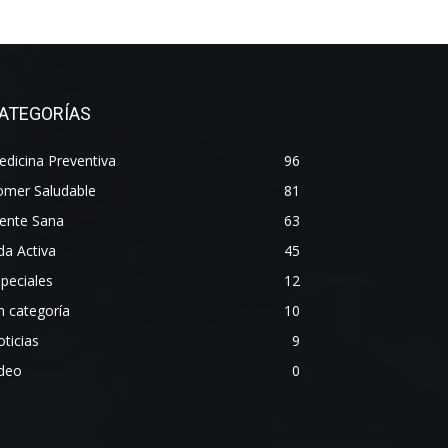
ATEGORÍAS
dicina Preventiva
96
omer Saludable
81
ente Sana
63
da Activa
45
peciales
12
n categoría
10
ticias
9
ideo
0