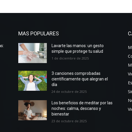
MAS POPULARES
C
s:
Lavarte las manos: un gesto
Me
simple que protege tu salud
C
1 de diciembre de 2025
M
Vi
3 canciones comprobadas
científicamente que alegran el
Es
día
Si
24 de octubre de 2025
No
Los beneficios de meditar por las
noches: calma, descanso y
V
bienestar
23 de octubre de 2025