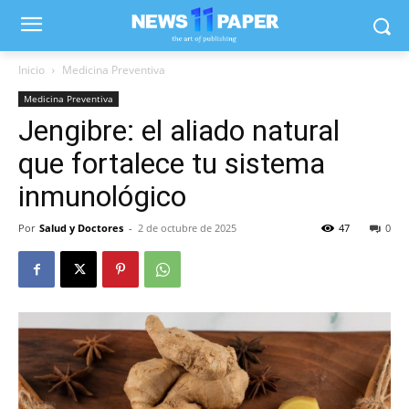
Inicio
Medicina Preventiva
Medicina Preventiva
Jengibre: el aliado natural
que fortalece tu sistema
inmunológico
Por
Salud y Doctores
-
2 de octubre de 2025
47
0