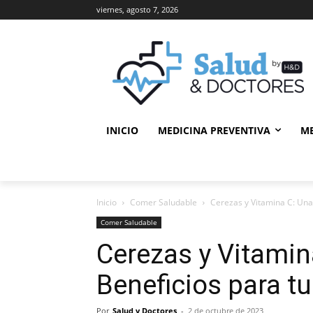
viernes, agosto 7, 2026
INICIO
MEDICINA PREVENTIVA
M
Inicio
Comer Saludable
Cerezas y Vitamina C: Una
Comer Saludable
Cerezas y Vitamin
Beneficios para tu
Por
Salud y Doctores
-
2 de octubre de 2023