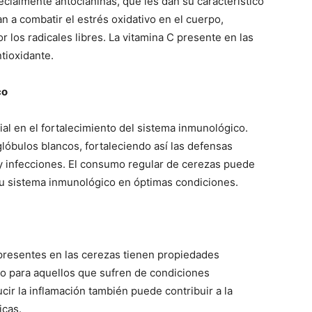
ecialmente antocianinas, que les dan su característico
n a combatir el estrés oxidativo en el cuerpo,
 los radicales libres. La vitamina C presente en las
tioxidante.
co
ial en el fortalecimiento del sistema inmunológico.
glóbulos blancos, fortaleciendo así las defensas
y infecciones. El consumo regular de cerezas puede
tu sistema inmunológico en óptimas condiciones.
 presentes en las cerezas tienen propiedades
so para aquellos que sufren de condiciones
ucir la inflamación también puede contribuir a la
icas.