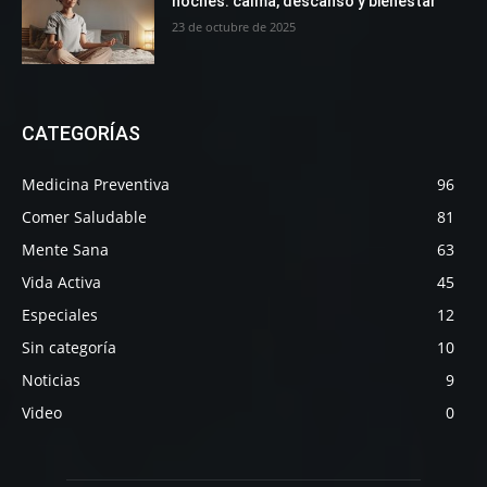
noches: calma, descanso y bienestar
23 de octubre de 2025
CATEGORÍAS
Medicina Preventiva
96
Comer Saludable
81
Mente Sana
63
Vida Activa
45
Especiales
12
Sin categoría
10
Noticias
9
Video
0