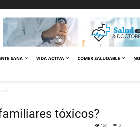
ENTE SANA
VIDA ACTIVA
COMER SALUDABLE
NO
icos?
familiares tóxicos?
157
0