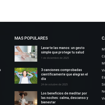
MAS POPULARES
C
Lavarte las manos: un gesto
M
simple que protege tu salud
C
1 de diciembre de 2025
M
Vi
s
3 canciones comprobadas
científicamente que alegran el
Es
día
Si
24 de octubre de 2025
No
Los beneficios de meditar por
las noches: calma, descanso y
V
bienestar