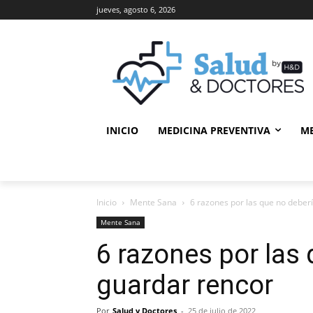
jueves, agosto 6, 2026
INICIO
MEDICINA PREVENTIVA
M
Inicio
Mente Sana
6 razones por las que no deber
Mente Sana
6 razones por las
guardar rencor
Por
Salud y Doctores
-
25 de julio de 2022