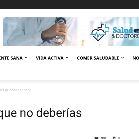
ENTE SANA
VIDA ACTIVA
COMER SALUDABLE
NO
ías guardar rencor
 que no deberías
300
0