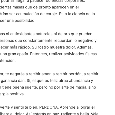
podrías llegar a padecer dolencias corporales.
 ciertas masas que de pronto aparecen en el
ían ser acumulación de coraje. Esto la ciencia no lo
ser una posibilidad.
as ni antioxidantes naturales ni de oro que puedan
personas que constantemente recuerdan lo negativo y
ecer más rápido. Su rostro muestra dolor. Además,
una gran apatía. Entonces, realizar actividades físicas
atención.
r, te negarás a recibir amor, a recibir perdón, a recibir
 ganancia dan. Sí, el que es feliz atrae abundancia y
al tiene buena suerte, pero no por arte de magia, sino
rgía positiva.
a verte y sentirte bien, PERDONA. Aprende a lograr el
bera el dolor. Así estarás en paz, radiante y bella. Vale