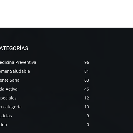
ATEGORÍAS
edicina Preventiva
96
omer Saludable
81
ente Sana
63
da Activa
45
peciales
12
n categoría
10
ticias
9
ideo
0