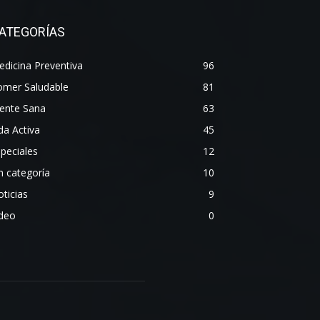
ATEGORÍAS
dicina Preventiva
96
omer Saludable
81
ente Sana
63
da Activa
45
peciales
12
n categoría
10
ticias
9
ideo
0