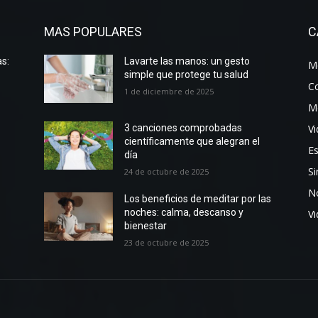
MAS POPULARES
C
s:
Lavarte las manos: un gesto
Me
simple que protege tu salud
C
1 de diciembre de 2025
M
Vi
3 canciones comprobadas
científicamente que alegran el
Es
día
Si
24 de octubre de 2025
No
Los beneficios de meditar por las
noches: calma, descanso y
V
bienestar
23 de octubre de 2025