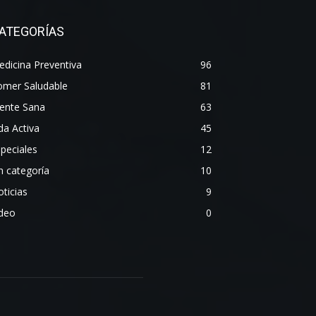
ATEGORÍAS
dicina Preventiva
96
omer Saludable
81
ente Sana
63
da Activa
45
peciales
12
n categoría
10
ticias
9
ideo
0