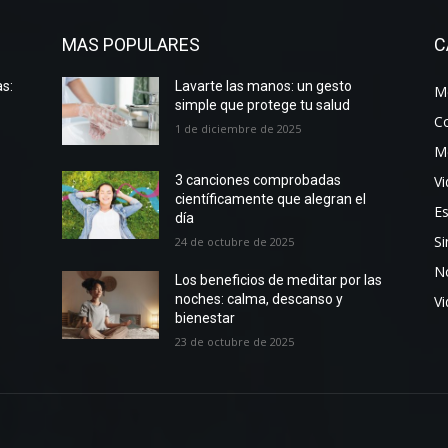
MAS POPULARES
C
s:
Lavarte las manos: un gesto
Me
simple que protege tu salud
C
1 de diciembre de 2025
M
Vi
3 canciones comprobadas
científicamente que alegran el
Es
día
Si
24 de octubre de 2025
No
Los beneficios de meditar por las
noches: calma, descanso y
V
bienestar
23 de octubre de 2025