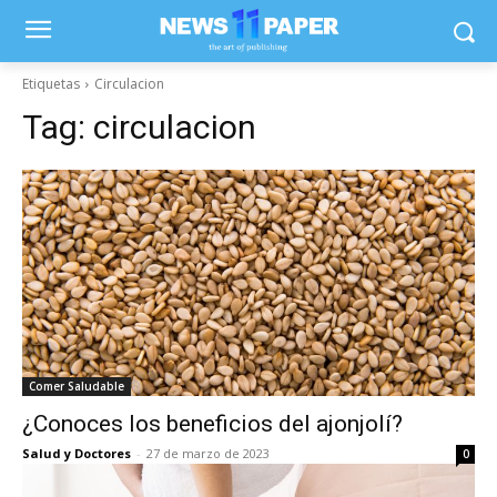
Etiquetas
Circulacion
Tag:
circulacion
Comer Saludable
¿Conoces los beneficios del ajonjolí?
Salud y Doctores
-
27 de marzo de 2023
0